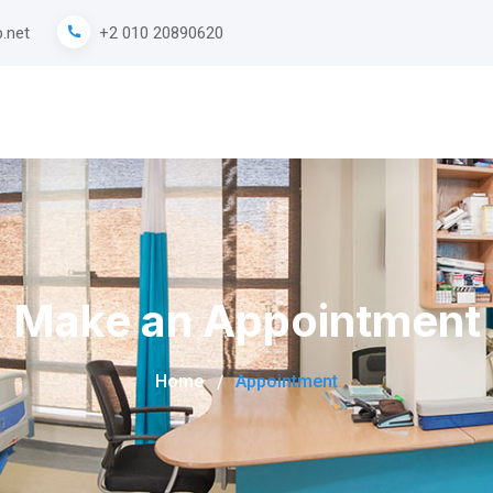
.net
+2 010 20890620
Make an Appointment
Home
Appointment